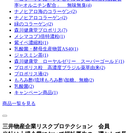
率)+オルニチン配合」 無味無臭(4)
ナノヒアロ海のコラーゲン(2)
ナノヒアロコラーゲン(2)
緑のコラーゲン(2)
森川健康堂プロポリス(7)
メシマコブ3倍特濃粒(1)
紫イペ濃縮粒(1)
乳酸菌・酵母生産物質AS40(1)
ジャスミン茶(1)
森川健康堂 ローヤルゼリー スーパーゴールド(1)
プロポリス粒 高濃度ブラジル薬草由来(2)
プロポリス液(2)
もろみ酢(琉球もろみ酢)加糖。無糖(2)
乳酸菌(2)
キャンペーン商品(1)
商品一覧を見る
三井物産企業リスクプロテクション 会員