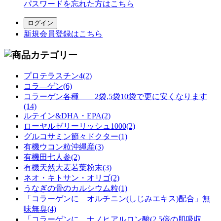
パスワードを忘れた方はこちら
新規会員登録はこちら
プロテラスチン4(2)
コラ―ゲン(6)
コラーゲン各種 2袋,5袋10袋で更に安くなります
(14)
ルテイン&DHA・EPA(2)
ローヤルゼリーリッシュ1000(2)
グルコサミン節々ドクター(1)
有機ウコン粒沖縄産(3)
有機田七人参(2)
有機天然大麦若葉粉末(3)
ネオ・キトサン・オリゴ(2)
うなぎの骨のカルシウム粒(1)
「コラーゲンに オルチニン(しじみエキス)配合」無
味無臭(4)
「コラーゲンに ナノヒアルロン酸(2.5倍の肌吸収