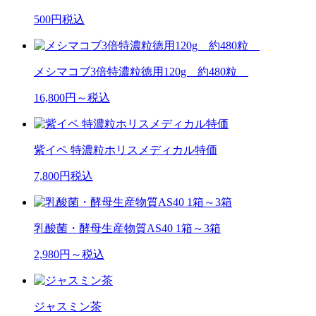
500
円税込
メシマコブ3倍特濃粒徳用120g 約480粒
16,800
円～税込
紫イペ 特濃粒ホリスメディカル特価
7,800
円税込
乳酸菌・酵母生産物質AS40 1箱～3箱
2,980
円～税込
ジャスミン茶