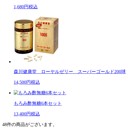
1,680
円税込
森川健康堂 ローヤルゼリー スーパーゴールド200球
14,500
円税込
もろみ酢無糖6本セット
13,400
円税込
48
件の商品がございます。