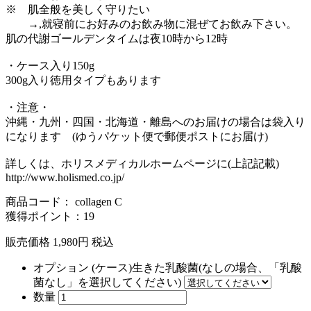
※ 肌全般を美しく守りたい
→,就寝前にお好みのお飲み物に混ぜてお飲み下さい。
肌の代謝ゴールデンタイムは夜10時から12時
・ケース入り150g
300g入り徳用タイプもあります
・注意・
沖縄・九州・四国・北海道・離島へのお届けの場合は袋入り
になります (ゆうパケット便で郵便ポストにお届け)
詳しくは、ホリスメディカルホームページに(上記記載)
http://www.holismed.co.jp/
商品コード： collagen C
獲得ポイント：19
販売価格
1,980
円
税込
オプション (ケース)生きた乳酸菌(なしの場合、「乳酸
菌なし」を選択してください)
数量