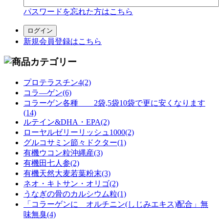
パスワードを忘れた方はこちら
新規会員登録はこちら
プロテラスチン4(2)
コラ―ゲン(6)
コラーゲン各種 2袋,5袋10袋で更に安くなります
(14)
ルテイン&DHA・EPA(2)
ローヤルゼリーリッシュ1000(2)
グルコサミン節々ドクター(1)
有機ウコン粒沖縄産(3)
有機田七人参(2)
有機天然大麦若葉粉末(3)
ネオ・キトサン・オリゴ(2)
うなぎの骨のカルシウム粒(1)
「コラーゲンに オルチニン(しじみエキス)配合」無
味無臭(4)