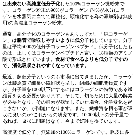
は出来ない高純度低分子化
した100%コラーゲン微粉末で
す。コラーゲン粉末の96%がコラーゲンで4%が水分(コラー
ゲンを水蒸気に当てて顆粒化、顆粒化する為の添加剤は無使
用)の高濃度コラーゲン粉末。
通常、高分子化のコラーゲンもありますが、「純コラーゲ
ン」は
腸管で吸収しやすいように低分子化
しています。分子
量は平均5000の低分子コラーゲンぺプチド。低分子化したも
のは、正しくはコラーゲンペプチドと言い、18種類のアミノ
酸で形成されています。
食材で食べるよりも低分子ですの
で、消化吸収されやすくなっています。
最近、超低分子というのも市場に出てきましたが、コラーゲ
ンは膠原質で細長い繊維状を呈し、組織の細胞間物質です
が、分子量を1000以下にするにはコラーゲンの特徴である繊
維質を切る必要があります。そして、切るために大量の酵素
が必要となり、その酵素が残留していた場合、化学変化を起
こさないか、が問題になります。また、繊維質を切る事が吸
収に良いのか?これからの研究です。10.000以下の分子量で
あれば、吸収に問題はなく、今まで好評を得ています。
高濃度で低分子、無添加の100%コラーゲンです。豚皮に多