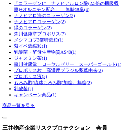
「コラーゲンに ナノヒアルロン酸(2.5倍の肌吸収
率)+オルニチン配合」 無味無臭(4)
ナノヒアロ海のコラーゲン(2)
ナノヒアロコラーゲン(2)
緑のコラーゲン(2)
森川健康堂プロポリス(7)
メシマコブ3倍特濃粒(1)
紫イペ濃縮粒(1)
乳酸菌・酵母生産物質AS40(1)
ジャスミン茶(1)
森川健康堂 ローヤルゼリー スーパーゴールド(1)
プロポリス粒 高濃度ブラジル薬草由来(2)
プロポリス液(2)
もろみ酢(琉球もろみ酢)加糖。無糖(2)
乳酸菌(2)
キャンペーン商品(1)
商品一覧を見る
三井物産企業リスクプロテクション 会員