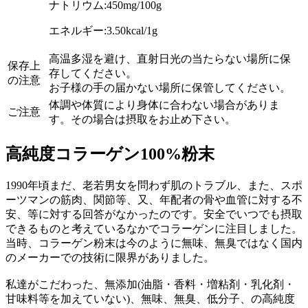
ナトリウム:450mg/100g
エネルギー:3.50kcal/1g
高温多湿を避け、直射日光の当たらない場所に保
保存上
存してください。
の注意
お子様の手の届かない場所に保管してください。
体調や体質により身体に合わない場合がありま
ご注意
す。その場合は摂取をお止め下さい。
高純度コラーゲン100%粉末
1990年頃まだ、老若男女を問わず肌のトラブル、また、スポ
ーツマンの筋肉、関節等、又、年配者の骨や血管に対する不
安、等に対する回答がなかったのです。安全でいつでも摂取
できるものと考えているなかでコラーゲンに注目しました。
当時、コラーゲン粉末は今のように無味、無臭ではなく国内
のメーカーでの技術に限界がありました。
私達がこだわった、無添加(油脂・香料・増粘剤・乳化剤・
甘味料等を加えていない)、無味、無臭、低分子、の高純度