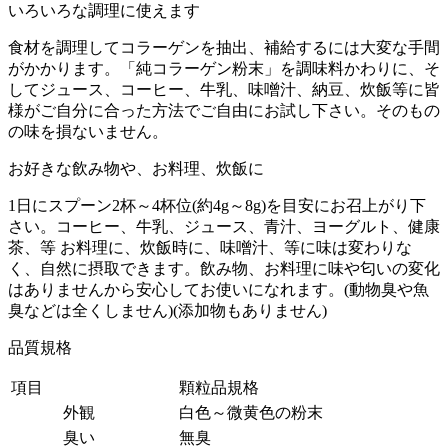
いろいろな調理に使えます
食材を調理してコラーゲンを抽出、補給するには大変な手間
がかかります。「純コラーゲン粉末」を調味料かわりに、そ
してジュース、コーヒー、牛乳、味噌汁、納豆、炊飯等に皆
様がご自分に合った方法でご自由にお試し下さい。そのもの
の味を損ないません。
お好きな飲み物や、お料理、炊飯に
1日にスプーン2杯～4杯位(約4g～8g)を目安にお召上がり下
さい。コーヒー、牛乳、ジュース、青汁、ヨーグルト、健康
茶、等 お料理に、炊飯時に、味噌汁、等に味は変わりな
く、自然に摂取できます。飲み物、お料理に味や匂いの変化
はありませんから安心してお使いになれます。(動物臭や魚
臭などは全くしません)(添加物もありません)
品質規格
項目
顆粒品規格
外観
白色～微黄色の粉末
臭い
無臭