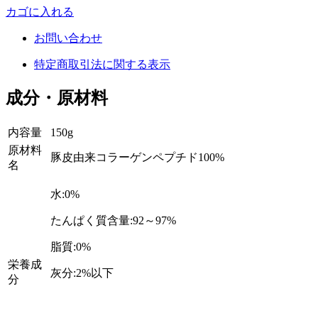
カゴに入れる
お問い合わせ
特定商取引法に関する表示
成分・原材料
内容量
150g
原材料
豚皮由来コラーゲンペプチド100%
名
水:0%
たんぱく質含量:92～97%
脂質:0%
栄養成
灰分:2%以下
分