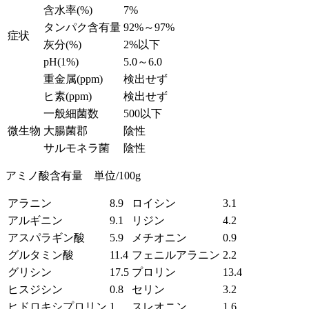
含水率(%)
7%
タンパク含有量
92%～97%
症状
灰分(%)
2%以下
pH(1%)
5.0～6.0
重金属(ppm)
検出せず
ヒ素(ppm)
検出せず
一般細菌数
500以下
微生物
大腸菌郡
陰性
サルモネラ菌
陰性
アミノ酸含有量 単位/100g
アラニン
8.9
ロイシン
3.1
アルギニン
9.1
リジン
4.2
アスパラギン酸
5.9
メチオニン
0.9
グルタミン酸
11.4
フェニルアラニン
2.2
グリシン
17.5
プロリン
13.4
ヒスジシン
0.8
セリン
3.2
ヒドロキシプロリン
1
スレオニン
1.6