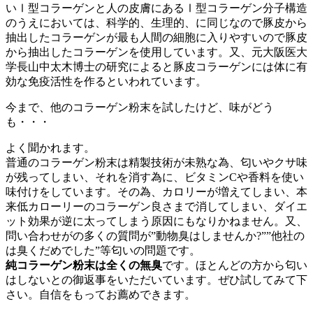
いⅠ型コラーゲンと人の皮膚にあるⅠ型コラーゲン分子構造
のうえにおいては、科学的、生理的、に同じなので豚皮から
抽出したコラーゲンが最も人間の細胞に入りやすいので豚皮
から抽出したコラーゲンを使用しています。又、元大阪医大
学長山中太木博士の研究によると豚皮コラーゲンには体に有
効な免疫活性を作るといわれています。
今まで、他のコラーゲン粉末を試したけど、味がどう
も・・・
よく聞かれます。
普通のコラーゲン粉末は精製技術が未熟な為、匂いやクサ味
が残ってしまい、それを消す為に、ビタミンCや香料を使い
味付けをしています。その為、カロリーが増えてしまい、本
来低カローリーのコラーゲン良さまで消してしまい、ダイエ
ット効果が逆に太ってしまう原因にもなりかねません。又、
問い合わせがの多くの質問が”動物臭はしませんか?””他社の
は臭くだめでした”等匂いの問題です。
純コラーゲン粉末は全くの無臭
です。ほとんどの方から匂い
はしないとの御返事をいただいています。ぜひ試してみて下
さい。自信をもってお薦めできます。