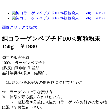
画像クリックで拡大
純コラーゲンペプチド100%顆粒粉末
150g ￥1980
30年の販売実績
100%コラーゲンペプチド
(豚皮由来)国内生産品
無味無臭/無添加、無漂白、
・1日約5g位をお好みの飲み物に混ぜてどうぞ。
☆コラーゲンの上手な摂り方
※ 体型を守る筋力を作りたい方、
→ 運動後30分後に5g位のコラーゲンをお好みの飲み物
に混ぜてお飲み下さい。