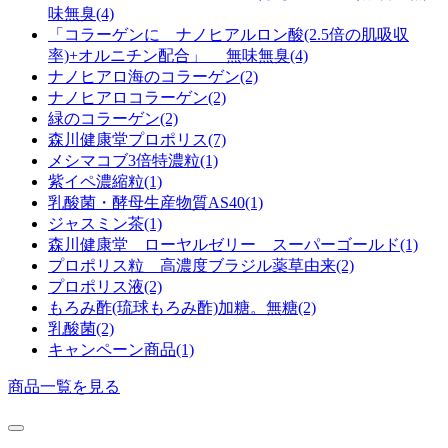
味無臭(4)
「コラーゲンに ナノヒアルロン酸(2.5倍の肌吸収
率)+オルニチン配合」 無味無臭(4)
ナノヒアロ海のコラーゲン(2)
ナノヒアロコラーゲン(2)
緑のコラーゲン(2)
森川健康堂プロポリス(7)
メシマコブ3倍特濃粒(1)
紫イペ濃縮粒(1)
乳酸菌・酵母生産物質AS40(1)
ジャスミン茶(1)
森川健康堂 ローヤルゼリー スーパーゴールド(1)
プロポリス粒 高濃度ブラジル薬草由来(2)
プロポリス液(2)
もろみ酢(琉球もろみ酢)加糖。無糖(2)
乳酸菌(2)
キャンペーン商品(1)
商品一覧を見る