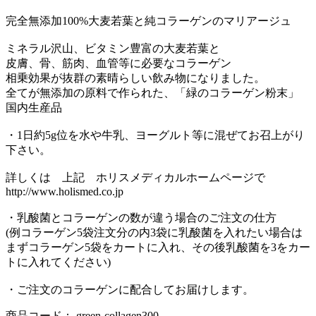
完全無添加100%大麦若葉と純コラーゲンのマリアージュ
ミネラル沢山、ビタミン豊富の大麦若葉と
皮膚、骨、筋肉、血管等に必要なコラーゲン
相乗効果が抜群の素晴らしい飲み物になりました。
全てが無添加の原料で作られた、「緑のコラーゲン粉末」
国内生産品
・1日約5g位を水や牛乳、ヨーグルト等に混ぜてお召上がり
下さい。
詳しくは 上記 ホリスメディカルホームページで
http://www.holismed.co.jp
・乳酸菌とコラーゲンの数が違う場合のご注文の仕方
(例コラーゲン5袋注文分の内3袋に乳酸菌を入れたい場合は
まずコラーゲン5袋をカートに入れ、その後乳酸菌を3をカー
トに入れてください)
・ご注文のコラーゲンに配合してお届けします。
商品コード： green-collagen300