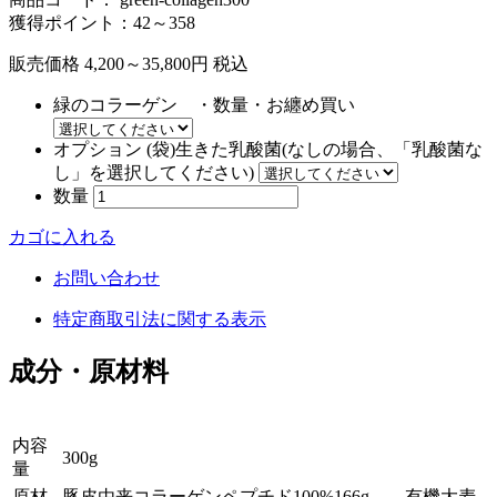
獲得ポイント：42～358
販売価格
4,200～35,800
円
税込
緑のコラーゲン ・数量・お纏め買い
オプション (袋)生きた乳酸菌(なしの場合、「乳酸菌な
し」を選択してください)
数量
カゴに入れる
お問い合わせ
特定商取引法に関する表示
成分・原材料
内容
300g
量
原材
豚皮由来コラーゲンペプチド100%166g 、有機大麦