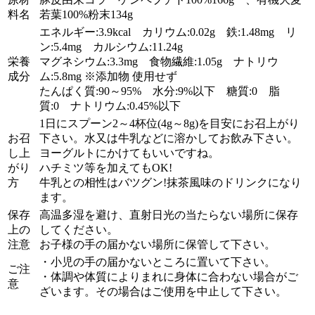
料名
若葉100%粉末134g
エネルギー:3.9kcal カリウム:0.02g 鉄:1.48mg リ
ン:5.4mg カルシウム:11.24g
栄養
マグネシウム:3.3mg 食物繊維:1.05g ナトリウ
成分
ム:5.8mg ※添加物 使用せず
たんぱく質:90～95% 水分:9%以下 糖質:0 脂
質:0 ナトリウム:0.45%以下
1日にスプーン2～4杯位(4g～8g)を目安にお召上がり
お召
下さい。水又は牛乳などに溶かしてお飲み下さい。
し上
ヨーグルトにかけてもいいですね。
がり
ハチミツ等を加えてもOK!
方
牛乳との相性はバツグン!抹茶風味のドリンクになり
ます。
保存
高温多湿を避け、直射日光の当たらない場所に保存
上の
してください。
注意
お子様の手の届かない場所に保管して下さい。
・小児の手の届かないところに置いて下さい。
ご注
・体調や体質によりまれに身体に合わない場合がご
意
ざいます。その場合はご使用を中止して下さい。