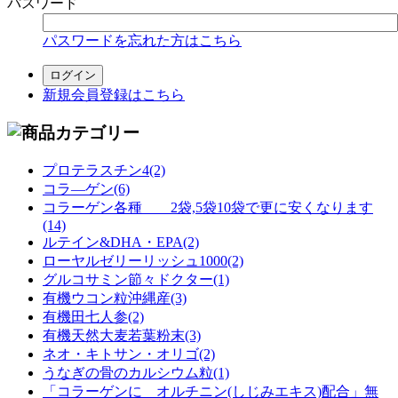
パスワード
パスワードを忘れた方はこちら
新規会員登録はこちら
プロテラスチン4(2)
コラ―ゲン(6)
コラーゲン各種 2袋,5袋10袋で更に安くなります
(14)
ルテイン&DHA・EPA(2)
ローヤルゼリーリッシュ1000(2)
グルコサミン節々ドクター(1)
有機ウコン粒沖縄産(3)
有機田七人参(2)
有機天然大麦若葉粉末(3)
ネオ・キトサン・オリゴ(2)
うなぎの骨のカルシウム粒(1)
「コラーゲンに オルチニン(しじみエキス)配合」無