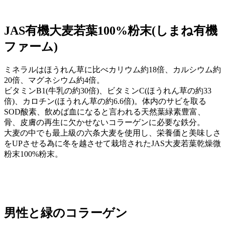
JAS有機大麦若葉100%粉末(しまね有機
ファーム)
ミネラルはほうれん草に比べカリウム約18倍、カルシウム約
20倍、マグネシウム約4倍。
ビタミンB1(牛乳の約30倍)、ビタミンC(ほうれん草の約33
倍)、カロチン(ほうれん草の約6.6倍)。体内のサビを取る
SOD酸素、飲めば血になると言われる天然葉緑素豊富、
骨、皮膚の再生に欠かせないコラーゲンに必要な鉄分。
大麦の中でも最上級の六条大麦を使用し、栄養価と美味しさ
をUPさせる為に冬を越させて栽培されたJAS大麦若葉乾燥微
粉末100%粉末。
男性と緑のコラーゲン